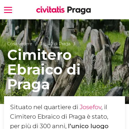
Cosa vedere
Top 10 di Praga
Cimitero
Ebraico di
Praga
Situato nel quartiere di
Josefov
, il
Cimitero Ebraico di Praga è stato,
per più di 300 anni,
l’unico luogo