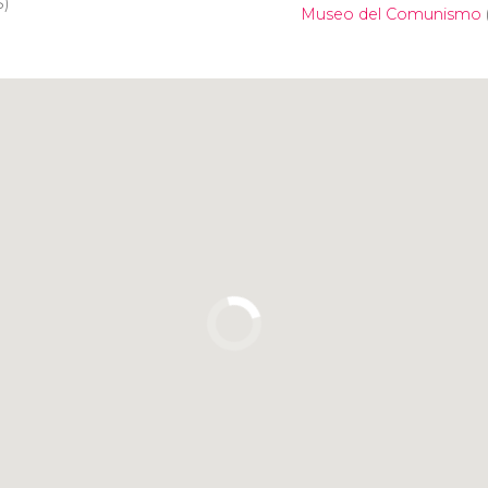
$
)
Museo del Comunismo
Clicca per usare la mappa