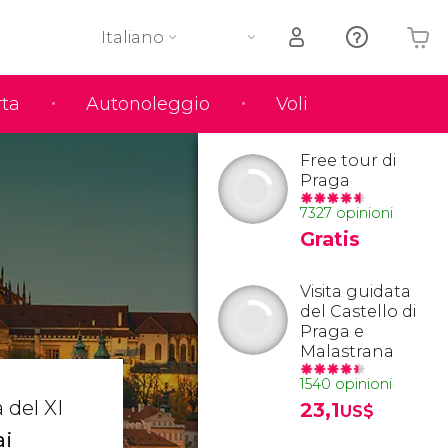
Italiano
rta
Autonoleggio
Voli
Il tuo carrello è vuoto
Free tour di
Praga
7327 opinioni
Gratis
Visita guidata
del Castello di
Praga e
Malastrana
1540 opinioni
 del XI
23,1
US$
ai