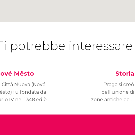
Ti potrebbe interessare
ové Město
Storia
a Città Nuova (Nové
Praga si creò
ěsto) fu fondata da
dall'unione di
rlo IV nel 1348 ed è
zone antiche ed è
ata teatro dei principali
bagnata dal
enti della storia ceca
fiume Moldava. Ha
l XX secolo.
sempre avuto il ruolo
di centro politico,