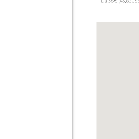
Da 38
€
(43,83
US