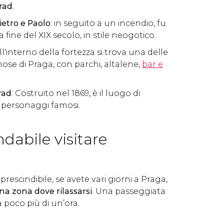
rad
.
ietro e Paolo
: in seguito a un incendio, fu
la fine del XIX secolo, in stile neogotico.
All'interno della fortezza si trova una delle
ose di Praga, con parchi, altalene,
bar e
rad
: Costruito nel 1869, è il luogo di
i personaggi famosi.
dabile visitare
escindibile, se avete vari giorni a Praga,
a zona dove rilassarsi
. Una passeggiata
a poco più di un’ora.