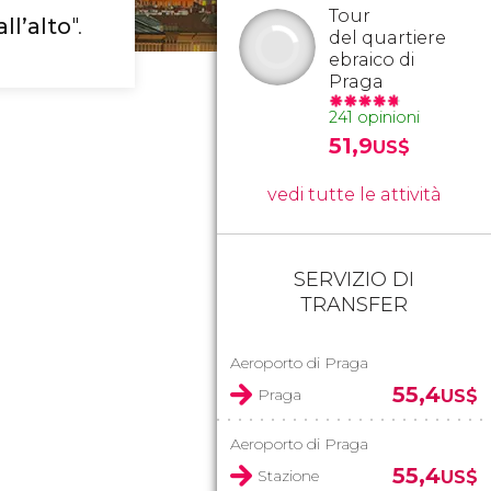
Tour
ll’alto
".
del quartiere
ebraico di
Praga
241 opinioni
51,9
US$
vedi tutte le attività
SERVIZIO DI
TRANSFER
Aeroporto di Praga
55,4
Praga
US$
Aeroporto di Praga
55,4
Stazione
US$