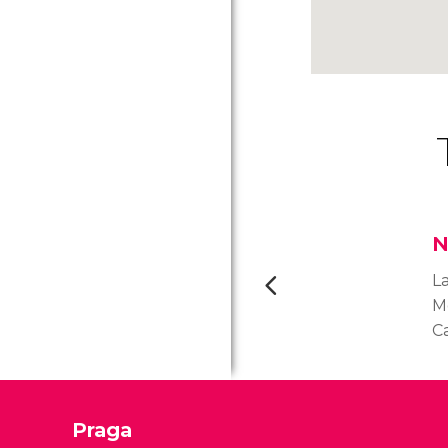
N
L
M
Ca
st
ev
de
Praga