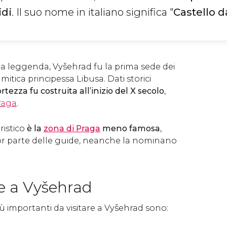
idi
. Il suo nome in italiano significa "
Castello da
 leggenda, Vyšehrad fu la prima sede dei
 mitica principessa Libusa. Dati storici
ortezza fu costruita all’inizio del X secolo
,
Praga
.
ristico
è la
zona di Praga
meno famosa
,
r parte delle guide, neanche la nominano
e a Vyšehrad
iù importanti da visitare a Vyšehrad sono: