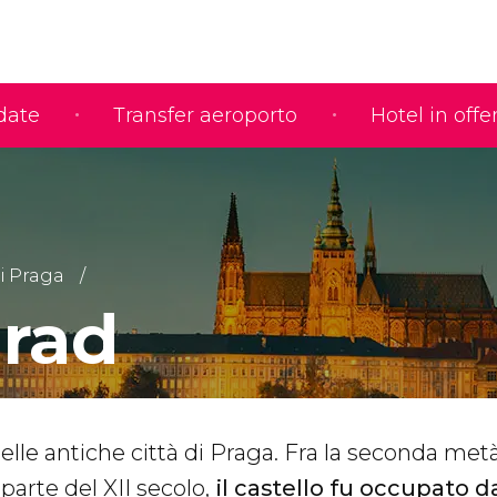
idate
Transfer aeroporto
Hotel in offe
i Praga
rad
lle antiche città di Praga. Fra la seconda metà
parte del XII secolo,
il castello fu occupato d