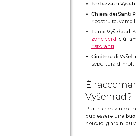
Fortezza di Vyšeh
Chiesa dei Santi P
ricostruita, verso 
Parco Vyšehrad
: 
zone verdi
più fam
ristoranti
.
Cimitero di Vyšeh
sepoltura di molt
È raccoman
Vyšehrad?
Pur non essendo impr
può essere una
buon
nei suoi giardini dur