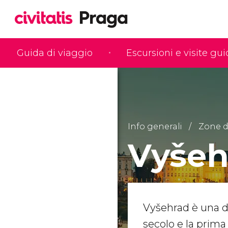
Guida di viaggio
Escursioni e visite gu
Info generali
Zone d
Vyšeh
Vyšehrad è una de
secolo e la prima 