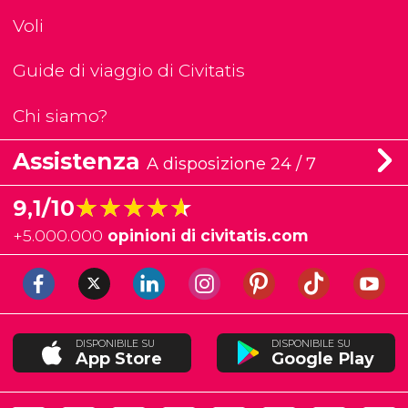
Voli
Guide di viaggio di Civitatis
Chi siamo?
Assistenza
A disposizione 24 / 7
★★★★★
★★★★★
9,1/10
+
5.000.000
opinioni di civitatis.com
DISPONIBILE SU
DISPONIBILE SU
App Store
Google Play