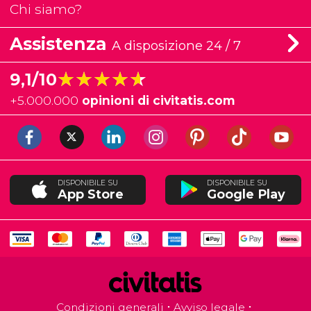
Chi siamo?
Assistenza
A disposizione 24 / 7
★★★★★
★★★★★
9,1/10
+
5.000.000
opinioni di civitatis.com
DISPONIBILE SU
DISPONIBILE SU
App Store
Google Play
Condizioni generali
Avviso legale