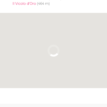
Il Vicolo d'Oro
(464 m)
Clicca per usare la mappa