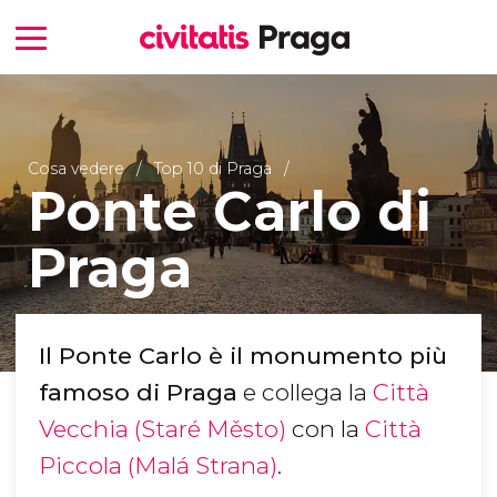
Cosa vedere
Top 10 di Praga
Ponte Carlo di
Praga
Il Ponte Carlo è il monumento più
famoso di Praga
e collega la
Città
Vecchia (Staré Město)
con la
Città
Piccola (Malá Strana)
.