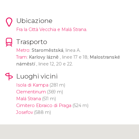
Ubicazione
Fra la Città Vecchia e Malá Strana.
Trasporto
Metro
:
Staroměstská
, linea A.
Tram
:
Karlovy lázně
, linee 17 e 18;
Malostranské
náměstí
, linee 12, 20 e 22.
Luoghi vicini
Isola di Kampa
(281 m)
Clementinum
(369 m)
Malá Strana
(511 m)
Cimitero Ebraico di Praga
(524 m)
Josefov
(588 m)
Clicca per usare la mappa