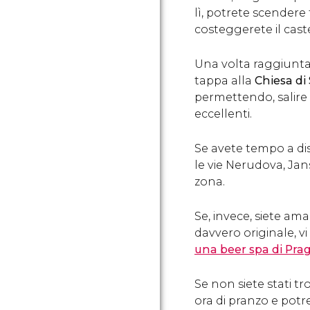
lì, potrete scendere 
costeggerete il cas
Una volta raggiunta
tappa alla
Chiesa di
permettendo,
salire
eccellenti.
Se avete tempo a dis
le vie Nerudova, Jansk
zona.
Se, invece, siete ama
davvero originale, v
una beer spa di Pra
Se non siete stati t
ora di pranzo e potret