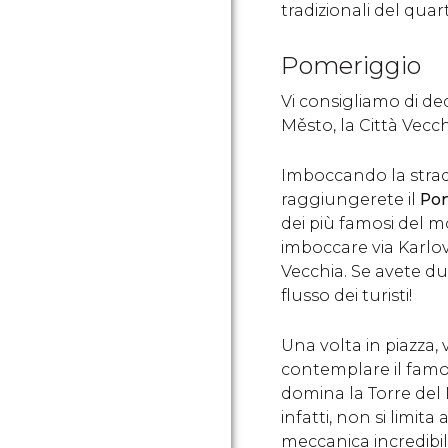
tradizionali del quart
Pomeriggio
Vi consigliamo di ded
Město, la Città Vecch
Imboccando la stra
raggiungerete il
Pon
dei più famosi del 
imboccare via Karlov
Vecchia. Se avete du
flusso dei turisti!
Una volta in piazza, 
contemplare il fam
domina la Torre del
infatti, non si limita
meccanica incredibil