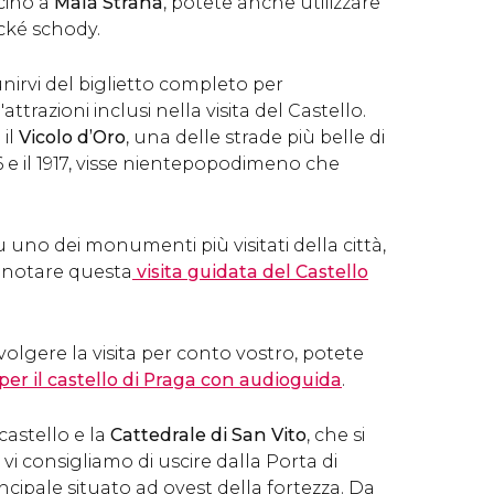
icino a
Malá Strana
, potete anche utilizzare
cké schody.
nirvi del biglietto completo per
d'attrazioni inclusi nella visita del Castello.
 il
Vicolo d’Oro
, una delle strade più belle di
16 e il 1917, visse nientepopodimeno che
u uno dei monumenti più visitati della città,
enotare questa
visita guidata del Castello
volgere la visita per conto vostro, potete
 per il castello di Praga con audioguida
.
 castello e la
Cattedrale di San Vito
, che si
 vi consigliamo di uscire dalla Porta di
incipale situato ad ovest della fortezza. Da