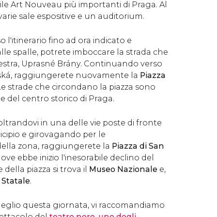
stile Art Nouveau più importanti di Praga. Al
varie sale espositive e un auditorium.
 l'itinerario fino ad ora indicato e
alle spalle, potrete imboccare la strada che
 destra, Uprasné Brány. Continuando verso
ská, raggiungerete nuovamente la
Piazza
 Le strade che circondano la piazza sono
e del centro storico di Praga.
noltrandovi in una delle vie poste di fronte
icipio e girovagando per le
della zona, raggiungerete la
Piazza di San
 dove ebbe inizio l'inesorabile declino del
della piazza si trova il
Museo Nazionale
e,
 Statale
.
eglio questa giornata, vi raccomandiamo
pettacolo del
teatro nero, uno degli