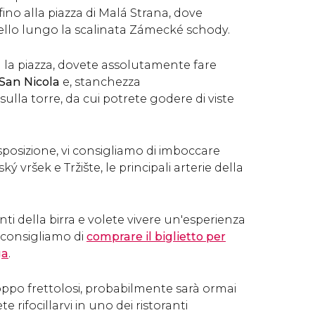
fino alla piazza di Malá Strana, dove
tello lungo la scalinata Zámecké schody.
 la piazza, dovete assolutamente fare
 San Nicola
e, stanchezza
 sulla torre, da cui potrete godere di viste
posizione, vi consigliamo di imboccare
ý vršek e Tržište, le principali arterie della
nti della birra e volete vivere un'esperienza
i consigliamo di
comprare il biglietto per
ga
.
roppo frettolosi, probabilmente sarà ormai
e rifocillarvi in uno dei ristoranti