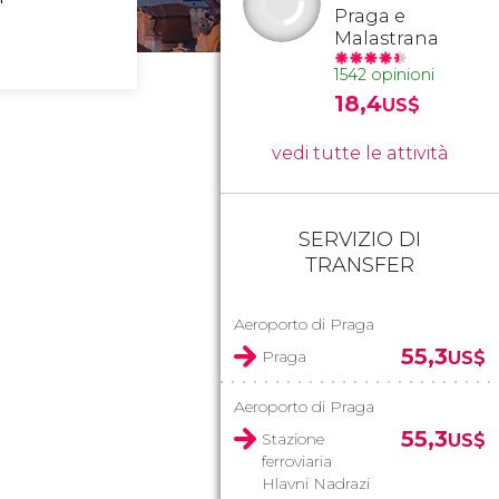
Praga e
Malastrana
1542 opinioni
18,4
US$
vedi tutte le attività
SERVIZIO DI
TRANSFER
Aeroporto di Praga
55,3
Praga
US$
Aeroporto di Praga
55,3
Stazione
US$
ferroviaria
Hlavni Nadrazi