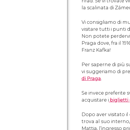
hrad. Se vi trovate v
la scalinata di Záme
Vi consigliamo di mu
visitare tutti i punti 
Non potete perdervi
Praga dove, fra il 19
Franz Kafka!
Per saperne di più s
vi suggeriamo di pr
di Praga
.
Se invece preferite s
acquistare i
biglietti
Dopo aver visitato il
trova al suo interno,
Mattia, l’ingresso pr