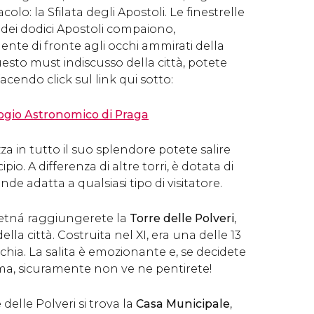
olo: la Sfilata degli Apostoli. Le finestrelle
e dei dodici Apostoli compaiono,
te di fronte agli occhi ammirati della
uesto must indiscusso della città, potete
facendo click sul link qui sotto:
ologio Astronomico di Praga
za in tutto il suo splendore potete salire
pio. A differenza di altre torri, è dotata di
ende adatta a qualsiasi tipo di visitatore.
etná raggiungerete la
Torre delle Polveri
,
ella città. Costruita nel XI, era una delle 13
cchia. La salita è emozionante e, se decidete
ima, sicuramente non ve ne pentirete!
 delle Polveri si trova la
Casa Municipale
,