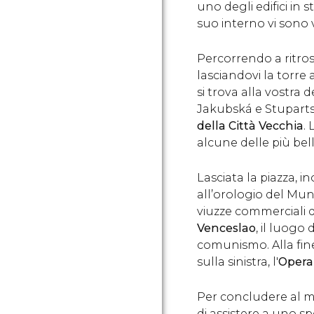
uno degli edifici in 
suo interno vi sono 
Percorrendo a ritroso
lasciandovi la torre 
si trova alla vostra
Jakubská e Stupart
della Città Vecchia
.
alcune delle più bell
Lasciata la piazza, i
all’orologio del Mun
viuzze commerciali 
Venceslao
, il luogo
comunismo. Alla fine 
sulla sinistra, l'
Opera
Per concludere al m
di assistere a uno s