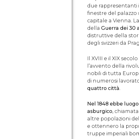
due rappresentanti i
finestre del palazzo 
capitale a Vienna. L
della
Guerra dei 30 
distruttive della st
degli svizzeri da Pra
Il XVIII e il XIX sec
l’avvento della rivo
nobili di tutta Euro
di numerosi lavorator
quattro città
.
Nel 1848 ebbe luogo
asburgico
, chiamata
altre popolazioni del
e ottennero la prop
truppe imperiali b