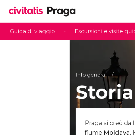
Guida di viaggio
Escursioni e visite gu
Info generali
Storia
Praga si creò dal
fiume
Moldava
.