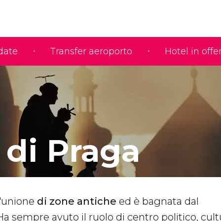
idate
Transfer aeroporto
Hotel in offe
 di Praga
l'unione
di zone
antiche
ed è bagnata dal
 Ha sempre avuto il ruolo di centro politico, cul