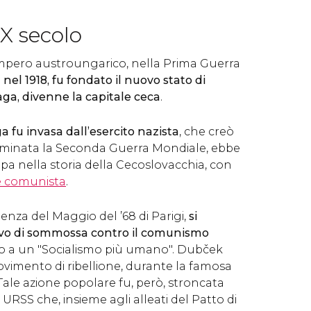
X secolo
impero austroungarico, nella Prima Guerra
a
nel 1918, fu fondato il nuovo stato di
ga, divenne la capitale ceca
.
a fu invasa dall’esercito nazista
, che creò
rminata la Seconda Guerra Mondiale, ebbe
pa nella storia della Cecoslovacchia, con
 comunista
.
luenza del Maggio del ’68 di Parigi,
si
ivo di sommossa contro il comunismo
o a un "Socialismo più umano". Dubček
imento di ribellione, durante la famosa
 Tale azione popolare fu, però, stroncata
 URSS che, insieme agli alleati del Patto di