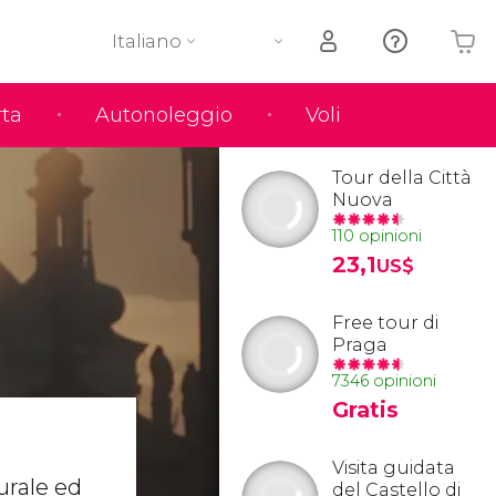
Italiano
rta
Autonoleggio
Voli
Il tuo carrello è vuoto
Tour della Città
Nuova
110 opinioni
23,1
US$
Free tour di
Praga
7346 opinioni
Gratis
Visita guidata
turale ed
del Castello di