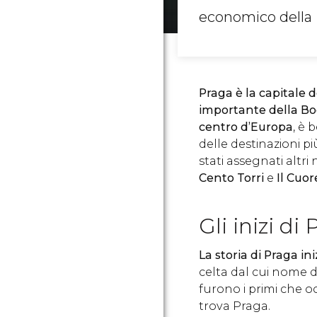
economico della 
Praga è la capitale 
importante
della B
centro d’Europa
, è 
delle destinazioni pi
stati assegnati altr
Cento Torri
e
Il Cuo
Gli inizi di
La storia di Praga in
celta dal cui nome d
furono i primi che o
trova Praga.