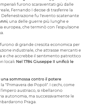
mperiali furono scaraventati giù dalle
reale, Fernando I decise di trasferire la
a Defenestrazione fu l'evento scatenante
anni
, una delle guerre più lunghe e
oria europea, che terminò con l’espulsione
ga.
olo furono di grande crescita economica per
luzione industriale, che attrasse mercanti e
pa e che accrebbe il sentimento patriottico
i locali.
Nel 1784 Giuseppe II unificò le
 una sommossa contro il potere
 la "Primavera dei Popoli". I cechi, come
l’impero austriaco, si ribellarono
ria autonomia, ma successivamente le
ombardarono Praga.