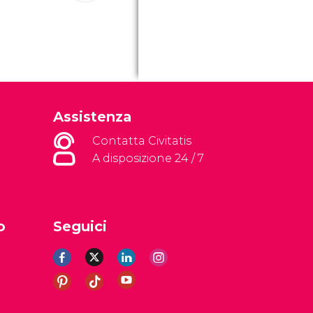
Assistenza
Contatta Civitatis
A disposizione 24 / 7
o
Seguici