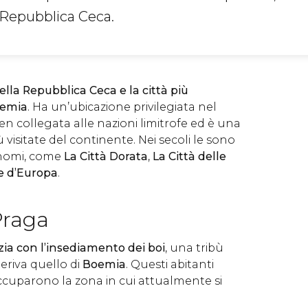
Repubblica Ceca.
della Repubblica Ceca
e la città più
oemia
. Ha un’ubicazione privilegiata nel
ben collegata alle nazioni limitrofe ed è una
ù visitate del continente. Nei secoli le sono
i nomi, come
La Città Dorata
,
La Città delle
re d’Europa
.
 Praga
izia con l’insediamento dei boi
, una tribù
eriva quello di
Boemia
. Questi abitanti
ccuparono la zona in cui attualmente si