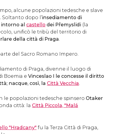
tempo, alcune popolazioni tedesche e slave
 Soltanto dopo l’
insediamento di
, intorno al
castello
dei Přemyslidi
(la
colo, unificò le tribù del territorio di
arlare della città di Praga
.
 parte del Sacro Romano Impero.
sediamento di Praga, divenne il luogo di
 di Boemia e
Vinceslao I le concesse il diritto
ttà; nacque, così, la
Città Vecchia
.
 con le popolazioni tedesche spinsero
Otaker
nda città: la
Città Piccola, "Malá
ello "Hradcany"
fu la Terza Città di Praga,