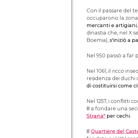
Con il passare del 
occuparono la zona.
mercanti e artigiani
dinastia che, nel X se
Boemia),
s'iniziò a p
Nel 950 passò a far
Nel 1061, il ricco in
residenza dei duchi
di costituirsi come ci
Nel 1257, i conflitti
II
a fondare una seco
Strana"
per cechi
.
Il
Quartiere del Cast