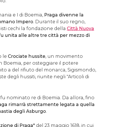
lo.
ania e I di Boemia,
Praga divenne la
 Romano Impero
. Durante il suo regno,
isti cechi la fondazione della
Città Nuova
fu unita alle altre tre città per mezzo di
o le
Crociate hussite
, un movimento
in Boemia, per osteggiare il potere
uito a del rifiuto del monarca, Sigismondo,
te degli hussiti, riunite negli "Articoli di
 fu nominato re di Boemia. Da allora, fino
aga rimarrà strettamente legata a quella
inastia degli Asburgo
.
zione di Praga"
del
23 maggio 1618, in cui