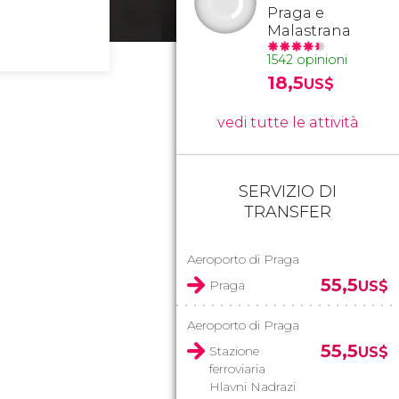
Praga e
Malastrana
1542 opinioni
18,5
US$
vedi tutte le attività
SERVIZIO DI
TRANSFER
Aeroporto di Praga
55,5
Praga
US$
Aeroporto di Praga
55,5
Stazione
US$
ferroviaria
Hlavni Nadrazi