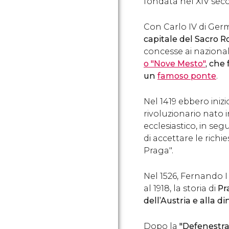
fondata nel XIV seco
Con Carlo IV di Germ
capitale del Sacro
concesse ai nazional
o "Nove Mesto"
, che 
un
famoso ponte
.
Nel 1419 ebbero inizi
rivoluzionario nato 
ecclesiastico, in seg
di accettare le richies
Praga".
Nel 1526, Fernando I
al 1918, la storia di
Pr
dell’Austria e alla d
Dopo la
"Defenestra