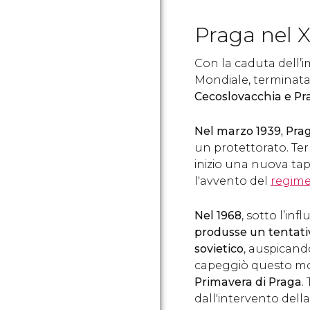
Praga nel X
Con la caduta dell’
Mondiale, terminat
Cecoslovacchia e Pra
Nel marzo 1939, Prag
un protettorato. Te
inizio una nuova tap
l'avvento del
regime
Nel 1968
, sotto l’inf
produsse un tentat
sovietico
, auspicand
capeggiò questo mov
Primavera di Praga
.
dall'intervento della